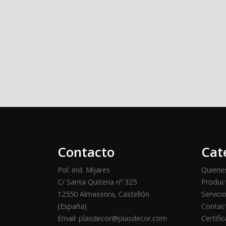
Contacto
Cat
Pol. Ind. Mijares
Quiene
C/ Santa Quiteria nº 325
Produc
12550 Almassora, Castellón
Servici
(España)
Contact
Email: plasdecor@plasdecor.com
Certifi