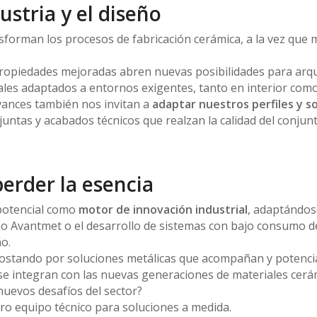
ustria y el diseño
forman los procesos de fabricación cerámica, a la vez que m
propiedades mejoradas abren nuevas posibilidades para arquit
les adaptados a entornos exigentes, tanto en interior como
ances también nos invitan a
adaptar nuestros perfiles y s
untas y acabados técnicos que realzan la calidad del conjun
perder la esencia
potencial como
motor de innovación industrial
, adaptándos
omo Avantmet o el desarrollo de sistemas con bajo consumo d
ño.
stando por soluciones metálicas que acompañan y potencian
e integran con las nuevas generaciones de materiales cerá
 nuevos desafíos del sector?
ro equipo técnico para soluciones a medida.