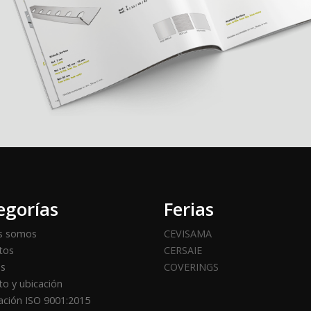
egorías
Ferias
s somos
CEVISAMA
tos
CERSAIE
os
COVERINGS
o y ubicación
cación ISO 9001:2015