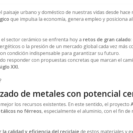
el paisaje urbano y doméstico de nuestras vidas desde hace 
gico
que impulsa la economía, genera empleo y posiciona al
el sector cerámico se enfrenta hoy a
retos de gran calado
:
ergéticos o la presión de un mercado global cada vez más co
on condición indispensable para garantizar su futuro.
endo responder con propuestas concretas que marcan el cami
iglo XXI.
?
nzado de metales con potencial c
ejor los recursos existentes. En este sentido, el proyecto
tálicos no férreos
, especialmente el aluminio, con el fin 
 la calidad y eficiencia del reciclaje
de estos materiales y ex