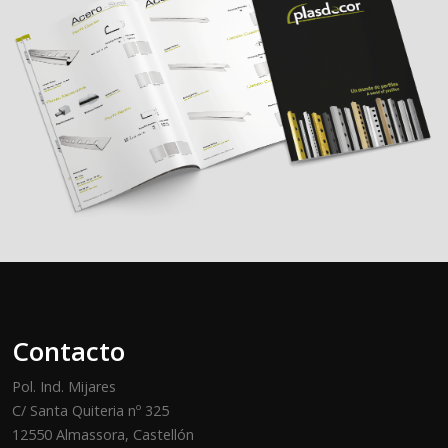
Contacto
Pol. Ind. Mijares
C/ Santa Quiteria nº 325
12550 Almassora, Castellón